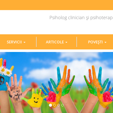
Psiholog clinician şi psihoter
SERVICII
ARTICOLE
POVEŞTI