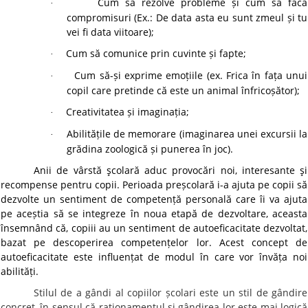
Cum să rezolve probleme și cum să facă
·
compromisuri (Ex.: De data asta eu sunt zmeul și tu
vei fi data viitoare);
Cum să comunice prin cuvinte și fapte;
·
Cum să-și exprime emoțiile (ex. Frica în fața unui
·
copil care pretinde că este un animal înfricoșător);
Creativitatea și imaginația;
·
Abilitățile de memorare (imaginarea unei excursii la
·
grădina zoologică și punerea în joc).
Anii de vârstă şcolară aduc provocări noi, interesante şi
recompense pentru copii. Perioada preșcolară i-a ajuta pe copii să
dezvolte un sentiment de competență personală care îi va ajuta
pe aceștia să se integreze în noua etapă de dezvoltare, aceasta
însemnând că, copiii au un sentiment de autoeficacitate dezvoltat,
bazat pe descoperirea competențelor lor. Acest concept de
autoeficacitate este influențat de modul în care vor învăța noi
abilități.
Stilul de a gândi al copiilor școlari este un stil de gândire
concret, în sensul că raționamentul și gândirea lor este mai logică