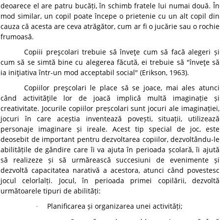
deoarece el are patru bucăți, în schimb fratele lui numai două. În
mod similar, un copil poate începe o prietenie cu un alt copil din
cauza că acesta are ceva atrăgător, cum ar fi o jucărie sau o rochie
frumoasă.
Copiii preşcolari trebuie să înveţe cum să facă alegeri și
cum să se simtă bine cu alegerea făcută, ei trebuie să "înveţe să
ia iniţiativa într-un mod acceptabil social" (Erikson, 1963).
Copiilor preşcolari le place să se joace, mai ales atunci
când activităţile lor de joacă implică multă imaginație și
creativitate. Jocurile copiilor preșcolari sunt jocuri ale imaginației,
jocuri în care aceștia inventează povești, situații, utilizează
personaje imaginare și ireale. Acest tip special de joc, este
deosebit de important pentru dezvoltarea copiilor, dezvoltându-le
abilitățile de gândire care îi va ajuta în perioada școlară, îi ajută
să realizeze și să urmărească succesiuni de evenimente și
dezvoltă capacitatea narativă a acestora, atunci când povestesc
jocul celorlalți. Jocul, în perioada primei copilării, dezvoltă
următoarele tipuri de abilități:
Planificarea și organizarea unei activități;
·