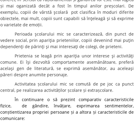
și mai oganizată decât a fost în timpul anilor preșcolari. De
exemplu, copiii de vârstă şcolară pot clasifica în moduri diferite
obiectele,
mai mult, copiii sunt capabili să înţeleagă şi să exprime
o varietate de emoții
.
Perioada şcolarului mic se caracterizează, din punct de
vedere social, prin apariţia prieteniilor, copiii devenind mai puţin
dependenţi de părinţi şi mai interesaţi de colegi, de prieteni.
Prietenia se leagă prin apariţia unor interese şi activităţi
comune. Ei îşi dezvoltă comportamente asemănătoare, preferă
acelaşi gen de literatură, se exprimă asemănător, au aceleaşi
păreri despre anumite personaje.
Activitatea școlarului mic se comută de pe joc ca punct
central, pe realizarea activităților școlare și extrașcolare.
În continuare o să prezint comparativ caracteristicile
fizice, de gândire, învățare, exprimarea sentimentelor,
conștientizarea propriei persoane și a altora și caracteristicile de
comunicare: