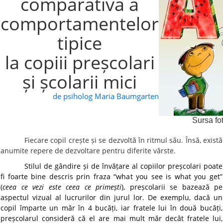
comparativă a
comportamentelor
tipice
la copiii preșcolari
și școlarii mici
de psiholog Maria Baumgarten
Sursa fo
Fiecare copil crește și se dezvoltă în ritmul său. Însă, există
anumite repere de dezvoltare pentru diferite vârste.
Stilul de gândire și de învățare al copiilor preșcolari poate
fi foarte bine descris prin fraza “what you see is what you get”
(
ceea ce vezi este ceea ce primești
), preșcolarii se bazează pe
aspectul vizual al lucrurilor din jurul lor. De exemplu, dacă un
copil împarte un măr în 4 bucăți, iar fratele lui în două bucăți,
preșcolarul consideră că el are mai mult măr decât fratele lui,