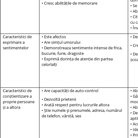
• Cresc abilitățile de memorare
• Se
• Ab
• Ci
cu c
• În
Caracteristici de
• Este afectos
• De
exprimare a
• Are simțul umorului
• Cr
sentimentelor
• Demonstreaza sentimente intense de frica,
bucurie, furie, dragoste
• De
• Exprimă dorința de atenție din partea
școa
celorlalți
Caracteristici de
• Are capacități de auto-control
• Ab
conștientizare a
• Gâ
• Dezvoltă prietenii
proprie persoane
modu
• Arată respect pentru lucrurile altora
și a altora
• Ab
• Știe numele şi prenumele, adresa, numărul
• De
de telefon, vârstă, sex
apti
• Ac
• Id
• Pr