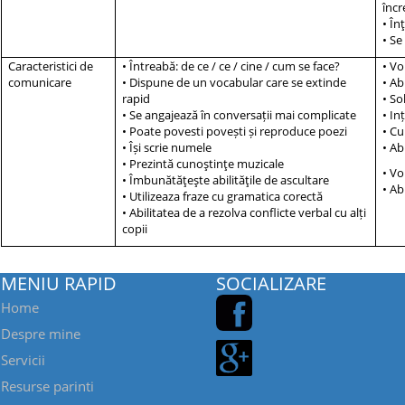
înc
• În
• Se
Caracteristici de
• Întreabă: de ce / ce / cine / cum se face?
• Vo
comunicare
• Dispune de un vocabular care se extinde
• Ab
rapid
• So
• Se angajează în conversații mai complicate
• In
• Poate povesti povești și reproduce poezi
• C
• Își scrie numele
• Ab
• Prezintă cunoştinţe muzicale
• Vo
• Îmbunătăţeşte abilităţile de ascultare
• Ab
• Utilizeaza fraze cu gramatica corectă
• Abilitatea de a rezolva conflicte verbal cu alți
copii
MENIU RAPID
SOCIALIZARE
Home
Despre mine
Servicii
Resurse parinti