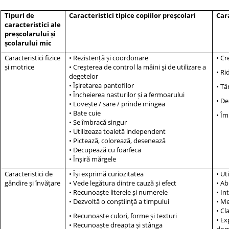
Tipuri de
Caracteristici tipice copiilor preșcolari
Cara
caracteristici ale
preșcolarului și
școlarului mic
Caracteristici fizice
• Rezistență și coordonare
•
Cre
și motrice
• Creşterea de control la mâini şi de utilizare a
• Ri
degetelor
• Îșiretarea pantofilor
• Tâ
• Încheierea nasturilor și a fermoarului
• De
• Lovește / sare / prinde mingea
• Bate cuie
• Îm
• Se îmbracă singur
• Utilizeaza toaletă independent
• Pictează, colorează, desenează
• Decupează cu foarfeca
• Înșiră mărgele
Caracteristici de
• Își exprimă curiozitatea
• Ut
gândire și învățare
• Vede legătura dintre cauză și efect
• Ab
• Recunoaște literele și numerele
• In
• Dezvoltă o conştiinţă a timpului
• Me
• Cl
• Recunoaște culori, forme și texturi
• Ex
• Recunoaște dreapta și stânga
dome