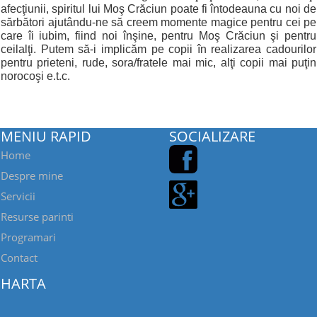
afecţiunii, spiritul lui Moş Crăciun poate fi întodeauna cu noi de
sărbători ajutându-ne să creem momente magice pentru cei pe
care îi iubim, fiind noi înşine, pentru Moş Crăciun şi pentru
ceilalţi. Putem să-i implicăm pe copii în realizarea cadourilor
pentru prieteni, rude, sora/fratele mai mic, alţi copii mai puţin
norocoşi e.t.c.
MENIU RAPID
SOCIALIZARE
Home
Despre mine
Servicii
Resurse parinti
Programari
Contact
HARTA