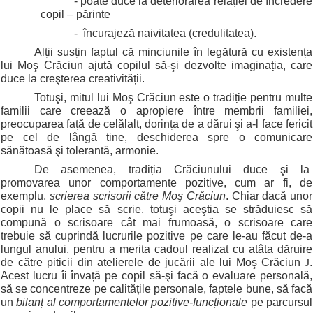
- poate duce la deteriorarea relației de încredere
copil – părinte
- încurajeză naivitatea (credulitatea).
Alții susțin faptul că minciunile în legătură cu existența
lui Moş Crăciun ajută copilul să-şi dezvolte imaginația, care
duce la creşterea creativității.
Totuşi, mitul lui Moş Crăciun este o tradiție pentru multe
familii care creează o apropiere între membrii familiei,
preocuparea față de celălalt, dorința de a dărui şi a-l face fericit
pe cel de lângă tine, deschiderea spre o comunicare
sănătoasă şi tolerantă, armonie.
De asemenea, tradiția Crăciunului duce şi la
promovarea unor comportamente pozitive, cum ar fi, de
exemplu,
scrierea scrisorii către Moş Crăciun
. Chiar dacă unor
copii nu le place să scrie, totuşi aceştia se străduiesc să
compună o scrisoare cât mai frumoasă, o scrisoare care
trebuie să cuprindă lucrurile pozitive pe care le-au făcut de-a
lungul anului, pentru a merita cadoul realizat cu atâta dăruire
de către piticii din atelierele de jucării ale lui Moş Crăciun
J
.
Acest lucru îi învață pe copil să-şi facă o evaluare personală,
să se concentreze pe calitățile personale, faptele bune, să facă
un
bilanț al comportamentelor pozitive-funcționale
pe parcursul