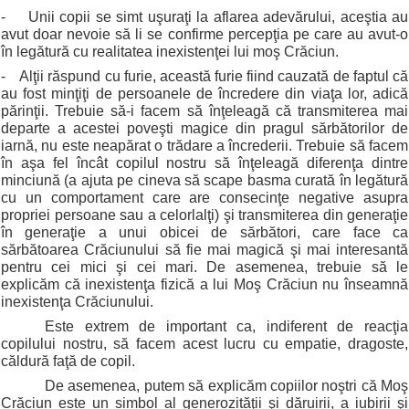
-
Unii copii se simt uşuraţi la aflarea adevărului, aceştia au
avut doar nevoie să li se confirme percepţia pe care au avut-o
în legătură cu realitatea inexistenţei lui moş Crăciun.
-
Alţii răspund cu furie, această furie fiind cauzată de faptul că
au fost minţiţi de persoanele de încredere din viaţa lor, adică
părinţii. Trebuie să-i facem să înţeleagă că transmiterea mai
departe a acestei poveşti magice din pragul sărbătorilor de
iarnă, nu este neapărat o trădare a încrederii. Trebuie să facem
în aşa fel încât copilul nostru să înţeleagă diferenţa dintre
minciună (a ajuta pe cineva să scape basma curată în legătură
cu un comportament care are consecinţe negative asupra
propriei persoane sau a celorlalţi) şi transmiterea din generaţie
în generaţie a unui obicei de sărbători, care face ca
sărbătoarea Crăciunului să fie mai magică şi mai interesantă
pentru cei mici şi cei mari. De asemenea, trebuie să le
explicăm că inexistenţa fizică a lui Moş Crăciun nu înseamnă
inexistenţa Crăciunului.
Este extrem de important ca, indiferent de reacţia
copilului nostru, să facem acest lucru cu empatie, dragoste,
căldură faţă de copil.
De asemenea, putem să explicăm copiilor noştri că Moş
Crăciun este un simbol al generozităţii şi dăruirii, a iubirii şi