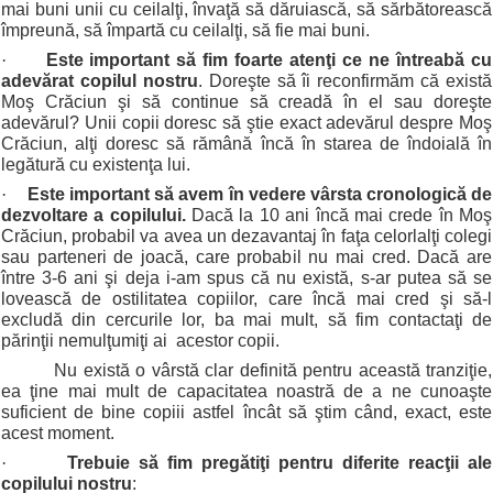
mai buni unii cu ceilalţi, învaţă să dăruiască, să sărbătorească
împreună, să împartă cu ceilalţi, să fie mai buni.
·
Este important să fim foarte atenţi ce ne întreabă cu
adevărat copilul nostru
. Doreşte să îi reconfirmăm că există
Moş Crăciun şi să continue să creadă în el sau doreşte
adevărul? Unii copii doresc să ştie exact adevărul despre Moş
Crăciun, alţi doresc să rămână încă în starea de îndoială în
legătură cu existenţa lui.
·
Este important să avem în vedere vârsta cronologică de
dezvoltare a copilului.
Dacă la 10 ani încă mai crede în Moş
Crăciun, probabil va avea un dezavantaj în faţa celorlalţi colegi
sau parteneri de joacă, care probabil nu mai cred. Dacă are
între 3-6 ani şi deja i-am spus că nu există, s-ar putea să se
lovească de ostilitatea copiilor, care încă mai cred şi să-l
excludă din cercurile lor, ba mai mult, să fim contactaţi de
părinţii nemulţumiţi ai acestor copii.
Nu există o vârstă clar definită pentru această tranziţie,
ea ţine mai mult de capacitatea noastră de a ne cunoaşte
suficient de bine copiii astfel încât să ştim când, exact, este
acest moment.
·
Trebuie să fim pregătiţi pentru diferite reacţii ale
copilului nostru
: