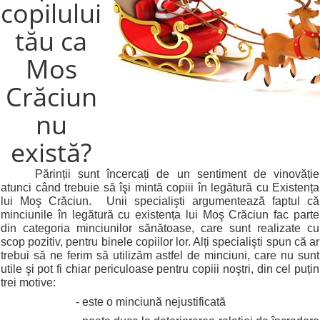
copilului
tău ca
Mos
Crăciun
nu
există?
Părinții sunt încercați de un sentiment de vinovăție
atunci când trebuie să îşi mintă copiii în legătură cu Existența
lui Moş Crăciun. Unii specialişti argumentează faptul că
minciunile în legătură cu existența lui Moş Crăciun fac parte
din categoria minciunilor sănătoase, care sunt realizate cu
scop pozitiv, pentru binele copiilor lor. Alți specialişti spun că ar
trebui să ne ferim să utilizăm astfel de minciuni, care nu sunt
utile şi pot fi chiar periculoase pentru copiii noştri, din cel puțin
trei motive:
- este o minciună nejustificată