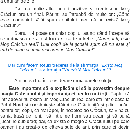
a unui an de zile.
Dar, ca multe alte lucruri pozitive şi credința în Moş
Crăciun are un final. Părinții se întreabă de multe ori: „Când
este momentul să îi spun copilului meu că nu există Moş
Crăciun?”.
Startul ți-l poate da chiar copilul atunci când începe să
se îndoiască de acest lucru şi să te întrebe: „
Mami, tati, este
Moş Crăciun real? Unii copii de la şcoală spun că nu este şi
râd de mine că încă mai cred în Moş Crăciun!”
Dar cum facem totuşi trecerea de la afirmaţia: ”
Există Moş
Crăciun!
” la afirmaţia ”
Nu există Moş Crăciun!
”?
Am putea lua în considerare următoarele soluţii:
·
Este important să le explicăm şi să le povestim despre
magia Crăciunului şi importanţa ei pentru noi toţi
. Faptul că
într-adevăr nu există un Moş Crăciun real care stă într-o casă la
Polul Nord şi construieşte alături de Crăciuniţă şi pitici jucării
pentru toţi copii, ca mai apoi, în noaptea de Crăciun, să vină cu
sania trasă de reni, să intre pe horn sau geam şi să pună
jucăriile sub brad; dar, că există o magie a Crăciunului pe care
oamenii au creat-o de câteva sute de ani, prin care ei devin