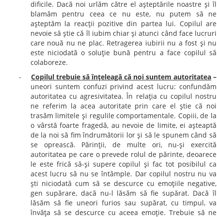
dificile. Dacă noi urlăm către el aşteptările noastre şi îl
blamăm pentru ceea ce nu este, nu putem să ne
aşteptăm la reacţii pozitive din partea lui. Copilul are
nevoie să ştie că îl iubim chiar şi atunci când face lucruri
care nouă nu ne plac. Retragerea iubirii nu a fost şi nu
este niciodată o soluţie bună pentru a face copilul să
colaboreze.
-
Copilul trebuie să înţeleagă că noi suntem autoritatea
–
uneori suntem confuzi privind acest lucru: confundăm
autoritatea cu agresivitatea. În relaţia cu copilul nostru
ne referim la acea autoritate prin care el ştie că noi
trasăm limitele şi regulile comportamentale. Copiii, de la
o vârstă foarte fragedă, au nevoie de limite, ei aşteaptă
de la noi să fim îndrumătorii lor şi să le spunem când să
se oprească.
Părinţii, de multe ori, nu-şi exercită
autoritatea pe care o prevede rolul de părinte, deoarece
le este frică să-şi supere copilul şi fac tot posibilul ca
acest lucru să nu se întâmple. Dar copilul nostru nu va
şti niciodată cum să se descurce cu emoţiile negative,
gen supărare, dacă nu-l lăsăm să fie supărat. Dacă îl
lăsăm să fie uneori furios sau supărat, cu timpul, va
învăţa să se descurce cu aceea emoţie. Trebuie să ne