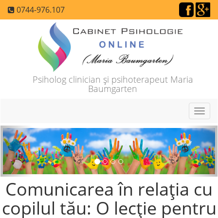
0744-976.107
Psiholog clinician şi psihoterapeut Maria
Baumgarten
Toggl
navig
Precedenta
Urm
Comunicarea în relaţia cu
copilul tău: O lecţie pentru