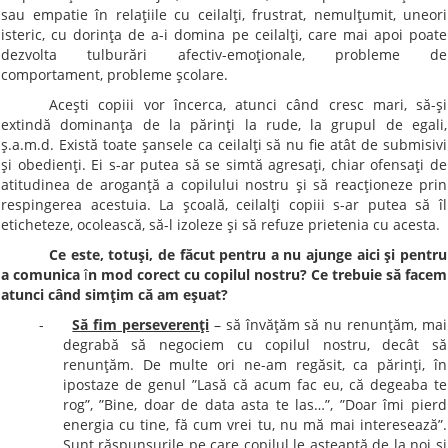
sau empatie în relaţiile cu ceilalţi, frustrat, nemulţumit, uneori
isteric, cu dorinţa de a-i domina pe ceilalţi, care mai apoi poate
dezvolta tulburări afectiv-emoţionale, probleme de
comportament, probleme şcolare.
Aceşti copiii vor încerca, atunci când cresc mari, să-şi
extindă dominanţa de la părinţi la rude, la grupul de egali,
ş.a.m.d. Există toate şansele ca ceilalţi să nu fie atât de submisivi
şi obedienţi. Ei s-ar putea să se simtă agresaţi, chiar ofensaţi de
atitudinea de aroganţă a copilului nostru şi să reacţioneze prin
respingerea acestuia. La şcoală, ceilalţi copiii s-ar putea să îl
eticheteze, ocolească, să-l izoleze şi să refuze prietenia cu acesta.
Ce este, totuşi, de făcut pentru a nu ajunge aici şi pentru
a comunica
î
n mod corect cu copilul nostru? Ce trebuie să facem
atunci când simţim că am eşuat?
-
Să fim perseverenţi
– să învăţăm să nu renunţăm, mai
degrabă să negociem cu copilul nostru, decât să
renunţăm. De multe ori ne-am regăsit, ca părinţi, în
ipostaze de genul ”Lasă că acum fac eu, că degeaba te
rog”, ”Bine, doar de data asta te las…”, ”Doar îmi pierd
energia cu tine, fă cum vrei tu, nu mă mai interesează”.
Sunt răspunsurile pe care copilul le aşteaptă de la noi şi