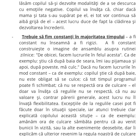
lăsăm copilul să-şi dezvolte modalităţi de a se descurca
cu emoţiile negative. Copilul va învăţa că, chiar dacă
mama şi tata s-au supărat pe el, ei tot vor continua să
aibă grijă de el – acest lucru duce de fapt la clădirea şi
dezvoltarea încrederii.
-
Trebuie să fim constanţi în majoritatea timpului
– a fi
constant nu înseamnă a fi rigizi. A fi constant
construieşte o imagine de ansamblu asupra rutinei
zilnice: ”De obicei, facem lucrurile în felul acesta”. Ca de
exemplu: ştiu că după baia de seara, îmi iau pijamaua şi
apoi, după poveste, mă culc.” Dacă nu facem lucrurile în
mod constant – ca de exemplu: copilul ştie că după baie,
nu este obligat să se culce; că tot timpul programul
poate fi schimbat; că nu se respectă ora de culcare – el
doar va învăţa că regulile nu se respectă, că nu au
valoare şi, contrar părerii generale, acest lucru nu îl
învaţă flexibilitatea. Excepţiile de la regulile casei pot fi
făcute doar în situaţii speciale, iar atunci trebuie clar
explicată copilului această situţie – ca de exemplu:
amânăm ora de culcare sâmbăta pentru că au venit
bunicii în vizită, sau la alte evenimente deosebite, dar îi
explicăm că ulterior revenim la regula noastră de culcare