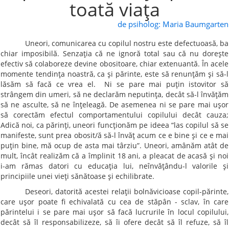
toată viaţa
de psiholog: Maria Baumgarten
Uneori, comunicarea cu copilul nostru este defectuoasă, ba
chiar imposibilă. Senzaţia că ne ignoră total sau că nu doreşte
efectiv să colaboreze devine obositoare, chiar extenuantă. În acele
momente tendinţa noastră, ca şi părinte, este să renunţăm şi să-l
lăsăm să facă ce vrea el. Ni se pare mai puţin istovitor să
strângem din umeri, să ne declarăm neputinţa, decât să-l învăţăm
să ne asculte, să ne înţeleagă. De asemenea ni se pare mai uşor
să corectăm efectul comportamentului copilului decât cauza;
Adică noi, ca părinţi, uneori funcţionăm pe ideea
“
las copilul să se
manifeste, sunt prea obosit/ă să-l învăţ acum ce e bine şi ce e mai
puţin bine, mă ocup de asta mai târziu”. Uneori, amânăm atât de
mult, încât realizăm că a împlinit 18 ani, a pleacat de acasă şi noi
i-am rămas datori cu educaţia lui, neînvăţându-l valorile şi
principiile unei vieţi sănătoase şi echilibrate.
Deseori, datorită acestei relaţii bolnăvicioase copil-părinte,
care uşor poate fi echivalată cu cea de stăpân - sclav, în care
părintelui i se pare mai uşor să facă lucrurile în locul copilului,
decât să îl responsabilizeze, să îi ofere decât să îl refuze, să îl