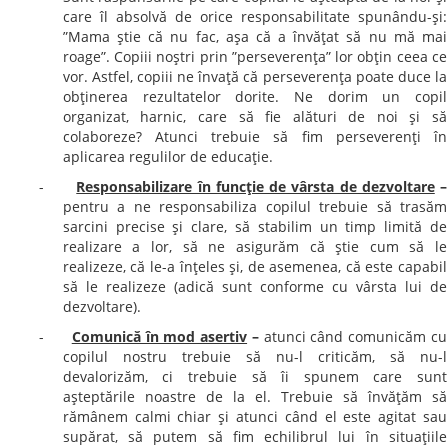
care îl absolvă de orice responsabilitate spunându-şi:
”Mama ştie că nu fac, aşa că a învăţat să nu mă mai
roage”. Copiii noştri prin ”perseverenţa” lor obţin ceea ce
vor. Astfel, copiii ne învaţă că perseverenţa poate duce la
obţinerea rezultatelor dorite. Ne dorim un copil
organizat, harnic, care să fie alături de noi şi să
colaboreze? Atunci trebuie să fim perseverenţi în
aplicarea regulilor de educaţie.
-
Responsabilizare în funcţie de vârsta de dezvoltare
–
pentru a ne responsabiliza copilul trebuie să trasăm
sarcini precise şi clare, să stabilim un timp limită de
realizare a lor, să ne asigurăm că ştie cum să le
realizeze, că le-a înţeles şi, de asemenea, că este capabil
să le realizeze (adică sunt conforme cu vârsta lui de
dezvoltare).
-
Comunică în mod asertiv
–
atunci când comunicăm cu
copilul nostru trebuie să nu-l criticăm, să nu-l
devalorizăm, ci trebuie să îi spunem care sunt
aşteptările noastre de la el.
Trebuie să învăţăm să
rămânem calmi chiar şi atunci când el este agitat sau
supărat, să putem să fim echilibrul lui în situaţiile